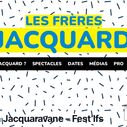
LES FRÈRES
JACQUAR
JACQUARD ?
SPECTACLES
DATES
MÉDIAS
PRO
R
acquaravane – Fest’Ifs