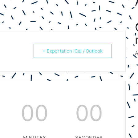
+ Exportation iCal / Outlook
A
00
00
MINUTES
SECONDES