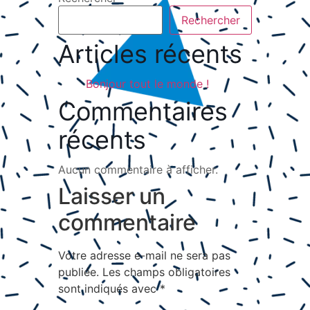
Rechercher
Articles récents
Bonjour tout le monde !
Commentaires
récents
Aucun commentaire à afficher.
Laisser un
commentaire
Votre adresse e-mail ne sera pas
publiée.
Les champs obligatoires
sont indiqués avec
*