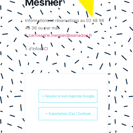
Mesnier
Informations et réservations au 02 48 96
48 36 ou par mail
à
carrosserie.mesnier@wanadoo.fr
+ d’infos
ICI
+ Ajouter à mon Agenda Google
+ Exportation iCal / Outlook