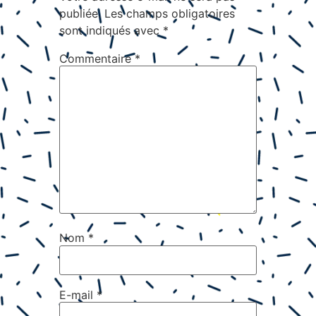
publiée.
Les champs obligatoires
sont indiqués avec
*
Commentaire
*
Nom
*
E-mail
*