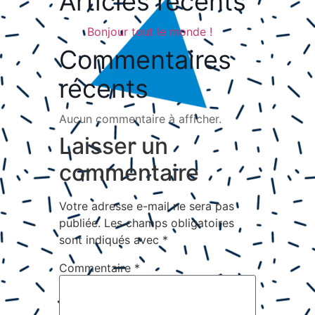
Articles récents
Bonjour tout le monde !
Commentaires
récents
Aucun commentaire à afficher.
Laisser un
commentaire
Votre adresse e-mail ne sera pas
publiée.
Les champs obligatoires
sont indiqués avec
*
Commentaire
*