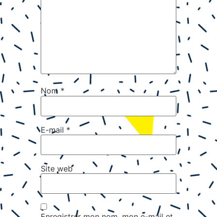
Nom
*
E-mail
*
Site web
Enregistrer mon nom, mon e-mail et