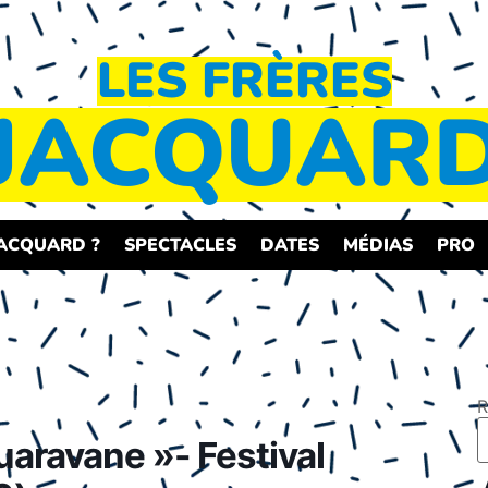
LES FRÈRES
JACQUAR
JACQUARD ?
SPECTACLES
DATES
MÉDIAS
PRO
R
quaravane »- Festival