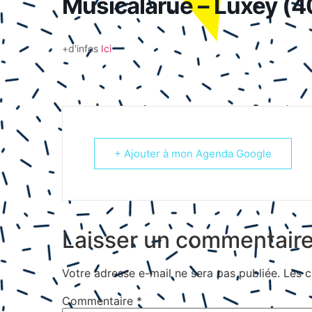
Musicalarue – Luxey (4
+d'infos
Ici
+ Ajouter à mon Agenda Google
Laisser un commentair
Votre adresse e-mail ne sera pas publiée.
Les c
Commentaire
*