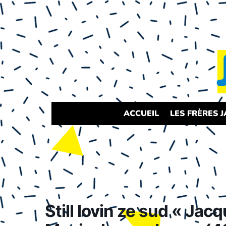
ACCUEIL
LES FRÈRES 
Still lovin ze sud « Jac