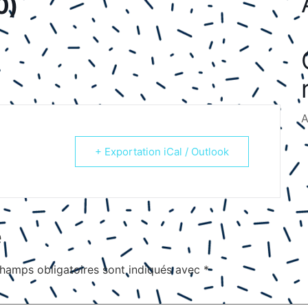
0)
A
+ Exportation iCal / Outlook
e
hamps obligatoires sont indiqués avec
*