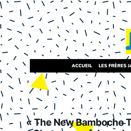
ACCUEIL
LES FRÈRES 
« The New Bamboche T