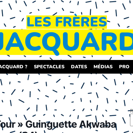
LES FRÈRES
JACQUAR
JACQUARD ?
SPECTACLES
DATES
MÉDIAS
PRO
R
our » Guinguette Akwaba