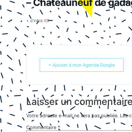
– Chateauneuf de gada
+ d’infos
ICI
+ Ajouter à mon Agenda Google
Laisser un commentair
Votre adresse e-mail ne sera pas publiée.
Les c
Commentaire
*