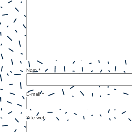
Nom
*
E-mail
*
Site web