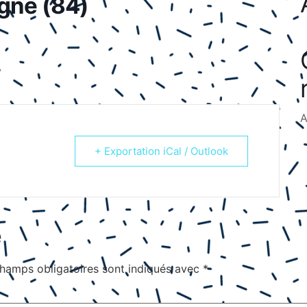
gne (84)
A
+ Exportation iCal / Outlook
e
hamps obligatoires sont indiqués avec
*