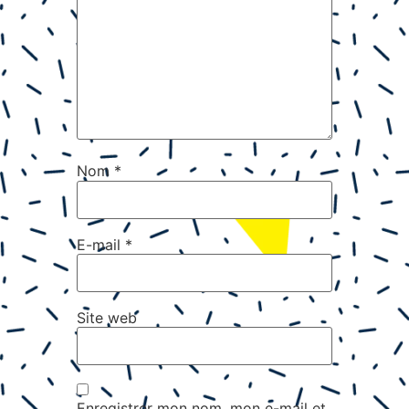
Nom
*
E-mail
*
Site web
Enregistrer mon nom, mon e-mail et