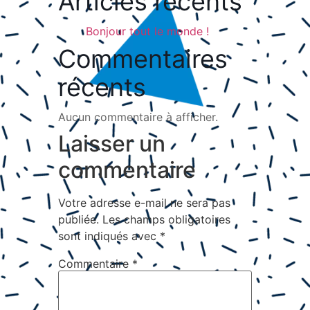
Articles récents
Bonjour tout le monde !
Commentaires
récents
Aucun commentaire à afficher.
Laisser un
commentaire
Votre adresse e-mail ne sera pas
publiée.
Les champs obligatoires
sont indiqués avec
*
Commentaire
*