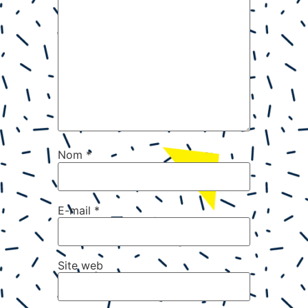
Nom
*
E-mail
*
Site web