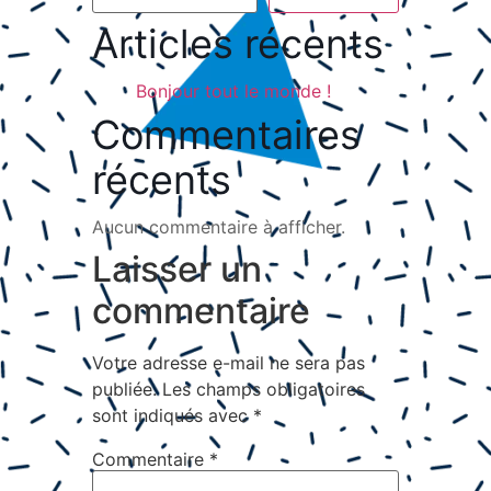
Articles récents
Bonjour tout le monde !
Commentaires
récents
Aucun commentaire à afficher.
Laisser un
commentaire
Votre adresse e-mail ne sera pas
publiée.
Les champs obligatoires
sont indiqués avec
*
Commentaire
*