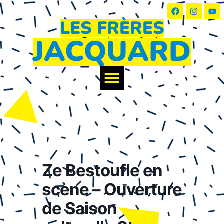
LES FRÈRES
JACQUARD
LES FRÈRES JACQUARD ?
Ze Bestoufle en
scène – Ouverture
de Saison