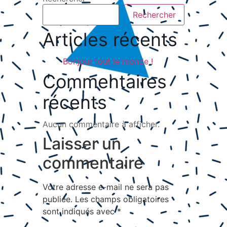
Rechercher
Articles récents
Bonjour tout le monde !
Commentaires
récents
Aucun commentaire à afficher.
Laisser un
commentaire
Votre adresse e-mail ne sera pas
publiée.
Les champs obligatoires
sont indiqués avec
*