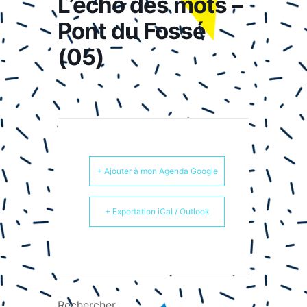
L’écho des mots –
Pont du Fossé
(05)
+ Ajouter à mon Agenda Google
+ Exportation iCal / Outlook
Rechercher