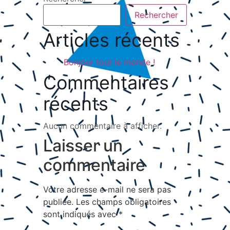
Rechercher
Articles récents
Bonjour tout le monde !
Commentaires
récents
Aucun commentaire à afficher.
Laisser un
commentaire
Votre adresse e-mail ne sera pas
publiée.
Les champs obligatoires
sont indiqués avec
*