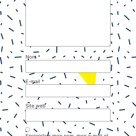
Nom
*
E-mail
*
Site web
Enregistrer mon nom, mon e-mail et