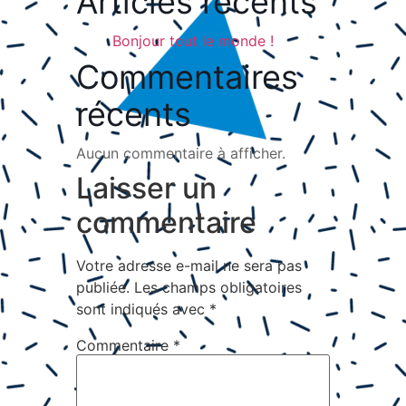
Articles récents
Bonjour tout le monde !
Commentaires
récents
Aucun commentaire à afficher.
Laisser un
commentaire
Votre adresse e-mail ne sera pas
publiée.
Les champs obligatoires
sont indiqués avec
*
Commentaire
*