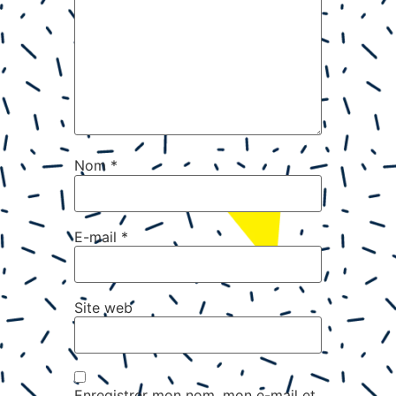
Nom
*
E-mail
*
Site web
Enregistrer mon nom, mon e-mail et