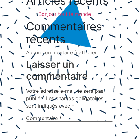
Articles récents
Bonjour tout le monde !
Commentaires
récents
Aucun commentaire à afficher.
Laisser un
commentaire
Votre adresse e-mail ne sera pas
publiée.
Les champs obligatoires
sont indiqués avec
*
Commentaire
*