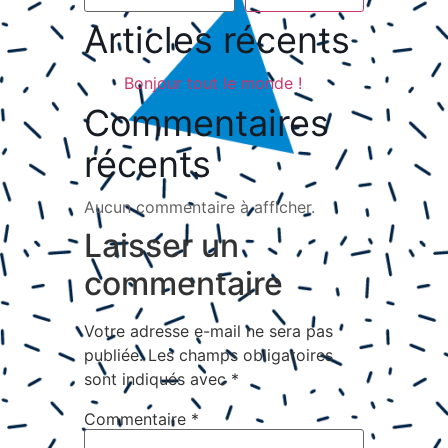
Articles récents
Bonjour tout le monde !
Commentaires
récents
Aucun commentaire à afficher.
Laisser un
commentaire
Votre adresse e-mail ne sera pas
publiée.
Les champs obligatoires
sont indiqués avec
*
Commentaire
*