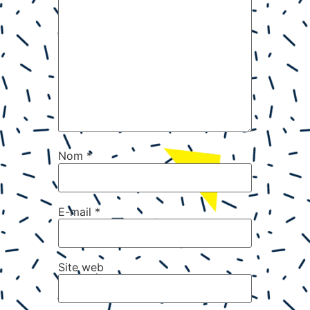
Nom
*
E-mail
*
Site web