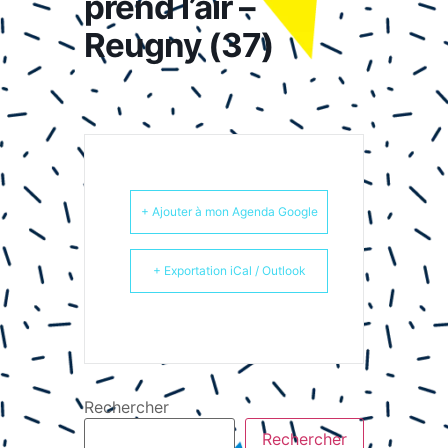
prend l’air –
Reugny (37)
+ Ajouter à mon Agenda Google
+ Exportation iCal / Outlook
Rechercher
Rechercher