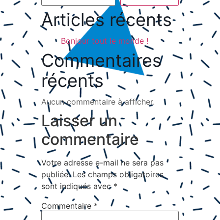
Articles récents
Bonjour tout le monde !
Commentaires
récents
Aucun commentaire à afficher.
Laisser un
commentaire
Votre adresse e-mail ne sera pas
publiée.
Les champs obligatoires
sont indiqués avec
*
Commentaire
*