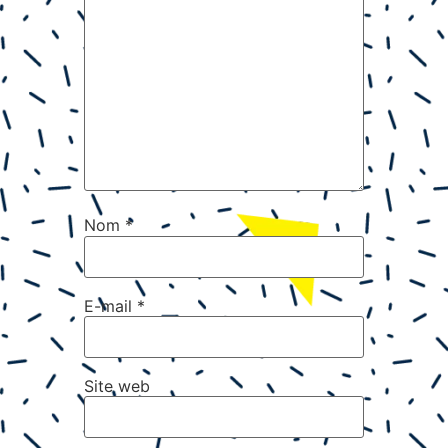
Nom
*
E-mail
*
Site web