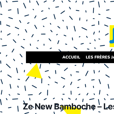
ACCUEIL
LES FRÈRES 
Ze New Bamboche – Les 