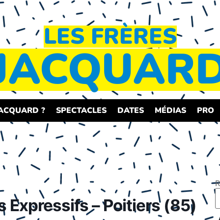
LES FRÈRES
JACQUAR
JACQUARD ?
SPECTACLES
DATES
MÉDIAS
PRO
R
Expressifs – Poitiers (85)